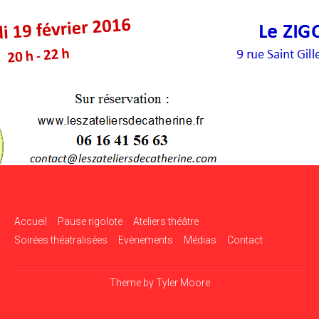
Accueil
Pause rigolote
Ateliers théâtre
Soirées théatralisées
Evènements
Médias
Contact
Theme by
Tyler Moore