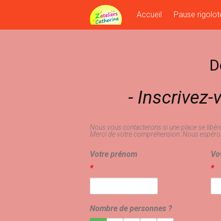
Skip
Accueil
Pause rigolot
to
content
D
- Inscrivez-
Nous vous contacterons si une place se libèr
Merci de votre compréhension. Nous espéro
Votre prénom
Vo
*
*
Nombre de personnes ?