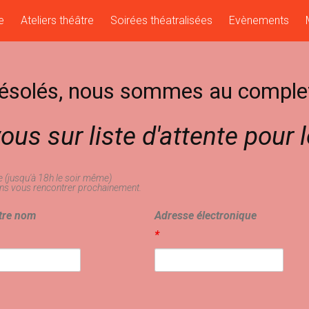
e
Ateliers théâtre
Soirées théatralisées
Evènements
ésolés, nous sommes au comple
vous sur liste d'attente pour 
e (jusqu'à 18h le soir même)
ns vous rencontrer prochainement.
tre nom
Adresse électronique
*