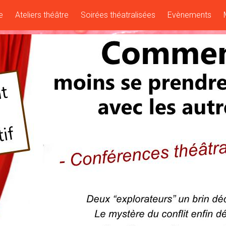
e
Ateliers théâtre
Soirées théatralisées
Evènements