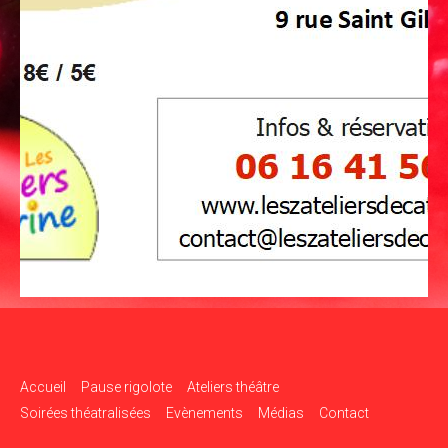
Accueil
Pause rigolote
Ateliers théâtre
Soirées théatralisées
Evènements
Médias
Contact