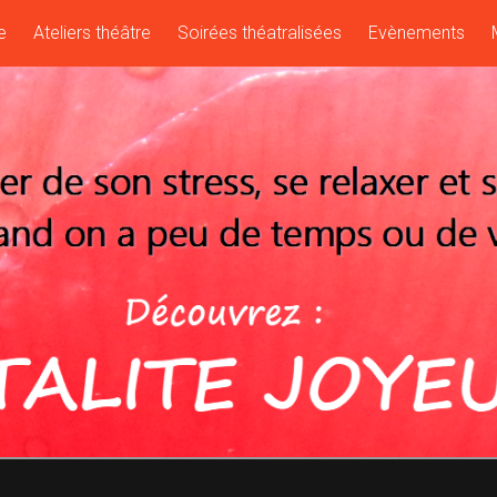
e
Ateliers théâtre
Soirées théatralisées
Evènements